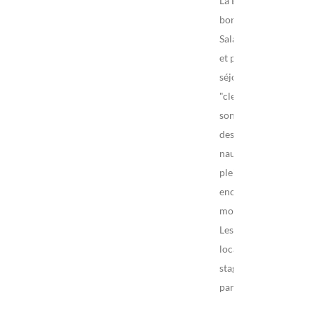
La Base est située au
bord du Lac du
Salagou, site naturel
et protégé. Des
séjours sur mesure
"clef en main" vous
sont proposés, avec
des activités
nautiques et de
pleine nature,
encadrées par des
moniteurs diplômés.
Les services plus :
location de matériel,
stages, cours
particuliers…