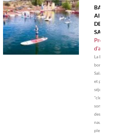
BASE DE PLEIN
AIR -
DESTINATION
SALAGOU
Prestataires
d'activités
La Base est située au
bord du Lac du
Salagou, site naturel
et protégé. Des
séjours sur mesure
"clef en main" vous
sont proposés, avec
des activités
nautiques et de
pleine nature,