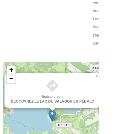
encadrées par des
moniteurs diplômés.
Les services plus :
location de matériel,
stages, cours
particuliers…
+
×
−
Itinéraire vers
DÉCOUVREZ LE LAC DU SALAGOU EN PÉDALO