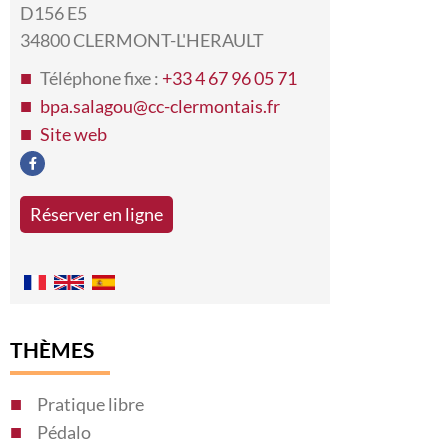
D156 E5
34800 CLERMONT-L'HERAULT
Téléphone fixe :
+33 4 67 96 05 71
bpa.salagou@cc-clermontais.fr
Site web
Réserver en ligne
THÈMES
Pratique libre
Pédalo