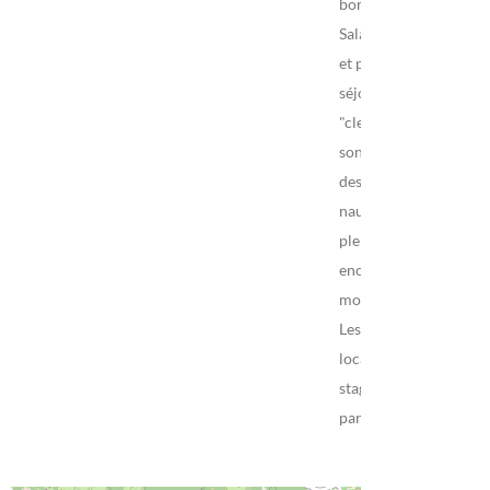
bord du Lac du
Salagou, site naturel
et protégé. Des
séjours sur mesure
"clef en main" vous
sont proposés, avec
des activités
nautiques et de
pleine nature,
encadrées par des
moniteurs diplômés.
Les services plus :
location de matériel,
stages, cours
particuliers…