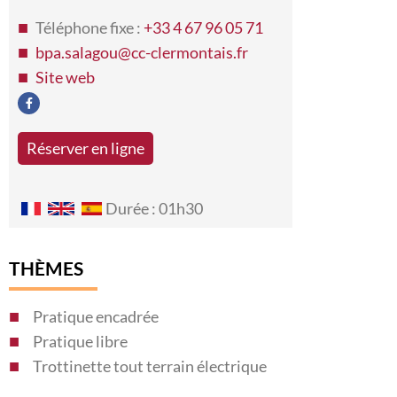
Téléphone fixe :
+33 4 67 96 05 71
bpa.salagou@cc-clermontais.fr
Site web
Réserver en ligne
Durée : 01h30
THÈMES
Pratique encadrée
Pratique libre
Trottinette tout terrain électrique