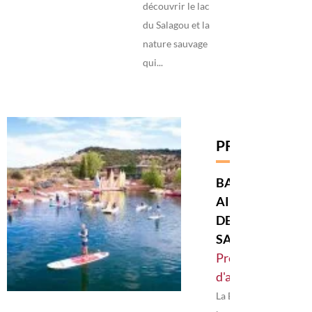
découvrir le lac
du Salagou et la
nature sauvage
qui...
PRESTATAIRE
BASE DE PLEIN
AIR -
DESTINATION
SALAGOU
Prestataires
d'activités
La Base est située au