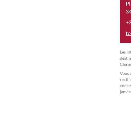
Pl
34
+3
to
Les i
destin
Clerm
Vous d
rectif
concer
janvie