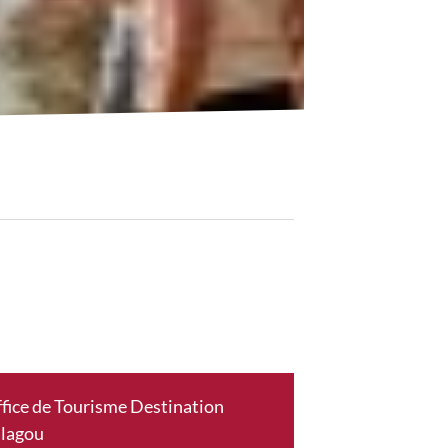
fice de Tourisme Destination
lagou