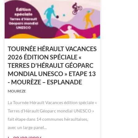
TOURNÉE HÉRAULT VACANCES
2026 ÉDITION SPÉCIALE «
TERRES D’HÉRAULT GÉOPARC
MONDIAL UNESCO » ETAPE 13
- MOURÈZE – ESPLANADE
MOUREZE
La Tournée Hérault Vacances édition spéciale «
Terres d’Hérault Géoparc mondial UNESCO »
fait étape dans 14 communes héraultaises,
avec un large panel...