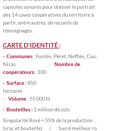
capsules sonores pour dresser le portrait
des 14 caves coopératives du territoire à
partir, entre autres, de recueils de
témoignages.
CARTE D'IDENTITÉ
:
- Communes
: Fontès, Péret, Neffiès, Caux,
Nizas -
Nombre de
coopérateurs
: 100
- Surface
:
850
hectares
-
Volume
: 55 000 hl
- Bouteilles :
1 million de cols
Singularité Rosé = 55% de la production
(vrac et bouteille) / Sacré meilleur rosé