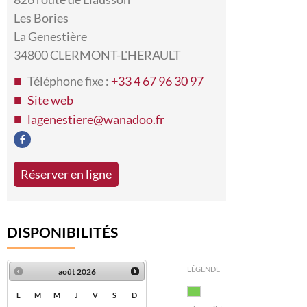
Les Bories
La Genestière
34800 CLERMONT-L'HERAULT
Téléphone fixe :
+33 4 67 96 30 97
Site web
lagenestiere@wanadoo.fr
Réserver en ligne
DISPONIBILITÉS
LÉGENDE
août
2026
L
M
M
J
V
S
D