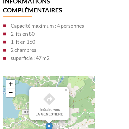
INFORMATIONS
COMPLÉMENTAIRES
Capacité maximum : 4 personnes
2 lits en 80
1 lit en 160
2 chambres
superficie : 47 m2
+
×
−
Itinéraire vers
LA GENESTIERE