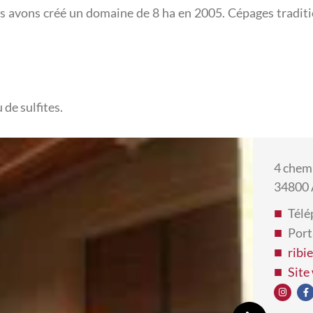
s avons créé un domaine de 8 ha en 2005. Cépages traditio
 de sulfites.
4 chemi
34800
Télé
Port
ribi
Site