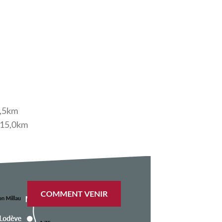
 A75 sortie n°57 : 8,5km
oute - A750 sortie n°57 : 15,0km
COMMENT VENIR