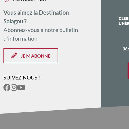
Vente à la propriété : oui
Vous aimez la Destination
Dégustation gratuite : oui
Salagou ?
GROUPES
Abonnez-vous à notre bulletin
d'information
Réception groupes : oui
Nombre de personnes : de 2 à 50
JE M'ABONNE
SUIVEZ-NOUS !
×
Itinéraire vers
DOMAINE RIBIERA