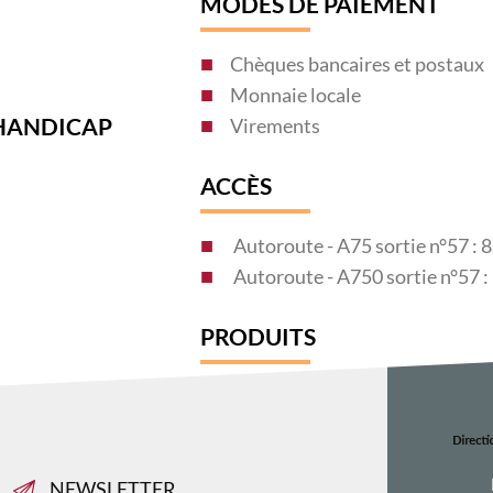
MODES DE PAIEMENT
Chèques bancaires et postaux
Monnaie locale
 HANDICAP
Virements
ACCÈS
Autoroute -
Autor
PRODUITS
Vin blanc
Vin rouge
Spiritueux
NEWSLETTER