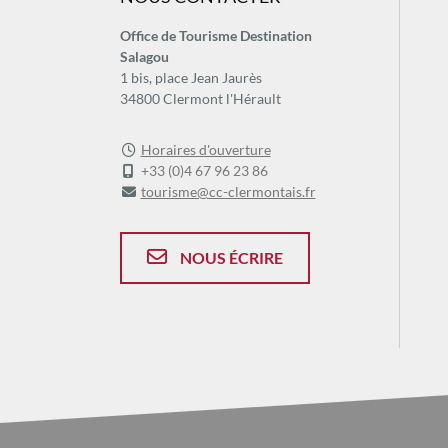
Climatisation
Office de Tourisme Destination
Espace dédié à la dégustation
Salagou
Parking
1 bis, place Jean Jaurès
34800 Clermont l'Hérault
SERVICES
Horaires d'ouverture
+33 (0)4 67 96 23 86
Accueil enfants
tourisme@cc-clermontais.fr
Dégustation
NOUS ÉCRIRE
+
−