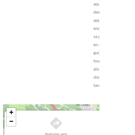
aquabike… mais aussi
des exercices pour
apprendre à nager ou
encore pour vaincre
sa peur de l'eau. Il y
en a pour tous les
goûts, tous les âges et
tous les niveaux,
alors profitez-en ! Les
shorts, strings et
tangas sont interdits
+
×
−
Itinéraire vers