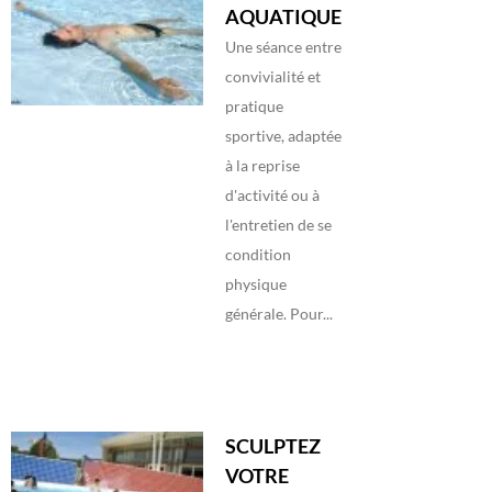
AQUATIQUE
Une séance entre
convivialité et
pratique
sportive, adaptée
à la reprise
d'activité ou à
l'entretien de se
condition
physique
générale. Pour...
SCULPTEZ
VOTRE