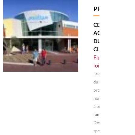
PRESTATAIRE
CENTRE
AQUATIQUE
DU
CLERMONTAIS
Equipements de
loisirs
Le centre aquatique
du Clermontais vous
propose de
nombreuses activités
à pratiquer seul, en
famille ou entre amis.
Des activités aqua-
sportives : aquagym,