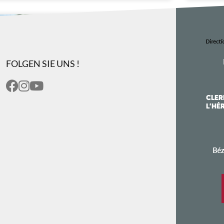
FOLGEN SIE UNS !
ES ÉCURIES DE LA LERGUE
ERMONT-L'HERAULT
 alle Altersgruppen, inmitten der Natur, in der Nähe
 Clermont l'Hérault, lädt Cloé uns ein, mit ihren
rden an uns selbst zu arbeiten. Sie lesen...