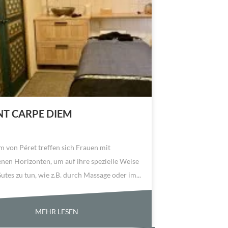
NT CARPE DIEM
 von Péret treffen sich Frauen mit
nen Horizonten, um auf ihre spezielle Weise
tes zu tun, wie z.B. durch Massage oder im...
MEHR LESEN