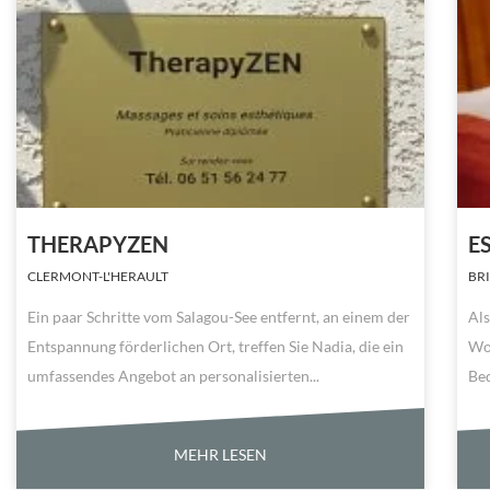
THERAPYZEN
E
CLERMONT-L'HERAULT
BR
Ein paar Schritte vom Salagou-See entfernt, an einem der
Als
Entspannung förderlichen Ort, treffen Sie Nadia, die ein
Woh
umfassendes Angebot an personalisierten...
Bed
MEHR LESEN