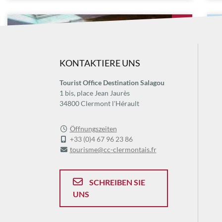
KONTAKTIERE UNS
Tourist Office Destination Salagou
1 bis, place Jean Jaurès
34800 Clermont l'Hérault
Öffnungszeiten
+33 (0)4 67 96 23 86
tourisme@cc-clermontais.fr
LES CHOSES SAUVAGES
L
PERET
CL
SCHREIBEN SIE
In Péret empfängt uns Marie in ihrem Yogaraum in ihrem
Für
UNS
Haus, wo sie verschiedene Formen des Yoga und der
von
Bewegungskünste unterrichtet. Das ganze Jahr über...
Pfe