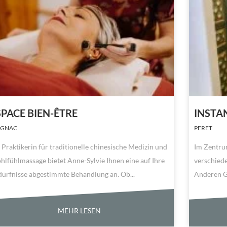
SPACE BIEN-ÊTRE
INSTA
IGNAC
PERET
 Praktikerin für traditionelle chinesische Medizin und
Im Zentrum
lfühlmassage bietet Anne-Sylvie Ihnen eine auf Ihre
verschiede
ürfnisse abgestimmte Behandlung an. Ob...
Anderen Gu
MEHR LESEN