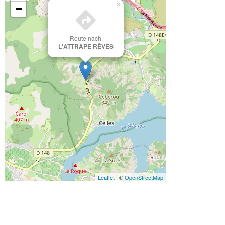
×
−
Route nach
L'ATTRAPE RÊVES
Leaflet
| ©
OpenStreetMap