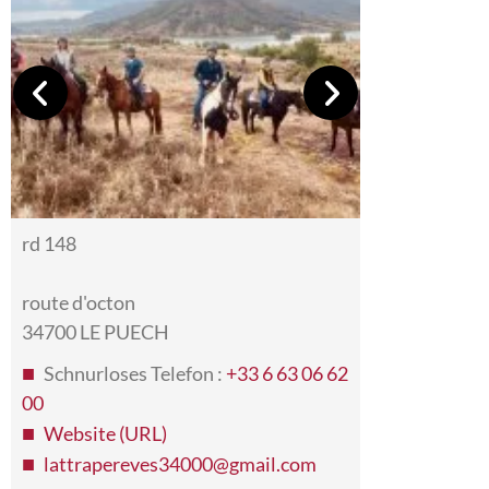
rd 148
route d'octon
34700 LE PUECH
Schnurloses Telefon :
+33 6 63 06 62
00
Website (URL)
lattrapereves34000@gmail.com