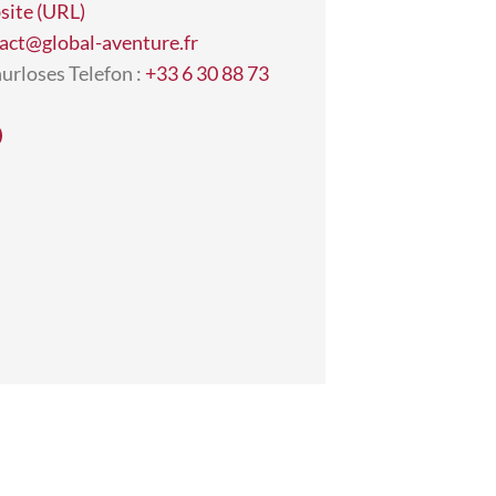
ite (URL)
act@global-aventure.fr
urloses Telefon :
+33 6 30 88 73