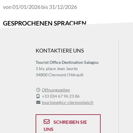
von 01/01/2026 bis 31/12/2026
GESPROCHENEN SPRACHEN
KONTAKTIERE UNS
TARIFEN
Tourist Office Destination Salagou
1 bis, place Jean Jaurès
MI
34800 Clermont l'Hérault
Preis für den halben Tag
Öffnungszeiten
+33 (0)4 67 96 23 86
tourisme@cc-clermontais.fr
SCHREIBEN SIE
UNS