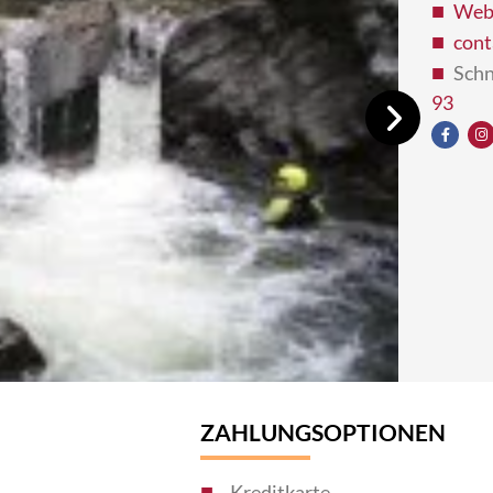
Webs
cont
Schn
93
ZAHLUNGSOPTIONEN
Kreditkarte