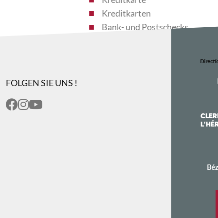
Kreditkarten
Bank- und Postschecks
Chèques Vacances
Bargeld
Eurocard - Mastercard
Paypal
FOLGEN SIE UNS !
Überweisung
Visa Karte
N
MAX
GRUPPE
40,00€
Gruppen Empfang : ya
Zahl der Personen : de 8 à 14