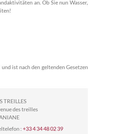
andaktivitäten an. Ob Sie nun Wasser,
iten!
t und ist nach den geltenden Gesetzen
S TREILLES
enue des treilles
 ANIANE
ltelefon :
+33 4 34 48 02 39