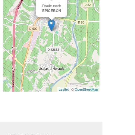
Route nach
ÉPICÉBON
Leaflet
| ©
OpenStreetMap