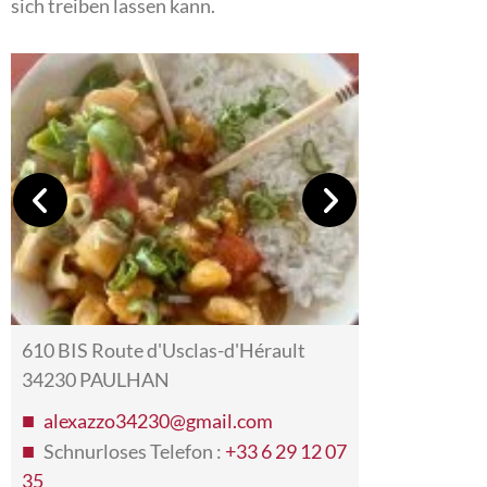
sich treiben lassen kann.
610 BIS Route d'Usclas-d'Hérault
34230 PAULHAN
alexazzo34230@gmail.com
Schnurloses Telefon :
+33 6 29 12 07
35